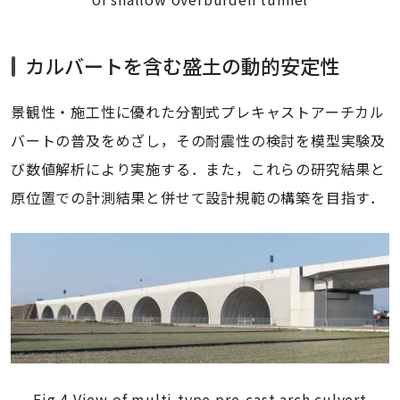
カルバートを含む盛土の動的安定性
景観性・施工性に優れた分割式プレキャストアーチカル
バートの普及をめざし，その耐震性の検討を模型実験及
び数値解析により実施する．また，これらの研究結果と
原位置での計測結果と併せて設計規範の構築を目指す．
Fig.4 View of multi-type pre-cast arch culvert