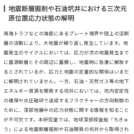
地震断層掘削や石油坑井における三次元
原位置応力状態の解明
南海トラフなどの海底にあるプレート境界や陸上の活断
層の活動により、大地震が繰り返し発生しています。地
震発生のサイクルにおいては、応力が次の地震発生まで
に震源断層とその周辺に蓄積し、地震時に急激に解放す
るとされているが、応力と地震の定量的な関係はいまだ
に解明されていません。一方、石油・天然ガス等の地下
エネルギー資源を開発する坑井においては、坑内安定性
の確保や水圧破砕で造成するフラクチャーの方向制御の
ために、深部地層中の応力状態に関する情報を知ること
が不可欠です。本研究室では、地球深部探査船「ちきゅ
う」による地震断層掘削や石油開発の坑井から取得され