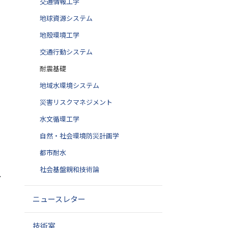
交通情報工学
地球資源システム
地殻環境工学
交通行動システム
耐震基礎
地域水環境システム
災害リスクマネジメント
水文循環工学
自然・社会環境防災計画学
都市耐水
，
社会基盤親和技術論
し
ニュースレター
技術室