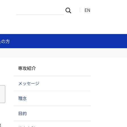
サ
詳
EN
検索
イ
細
ト
検
を
索
検
索
員の方
ナ
専攻紹介
ビ
ゲ
メッセージ
ー
シ
ョ
理念
ン
目的
地