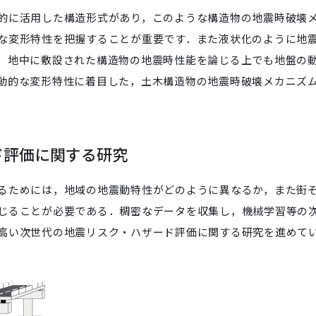
的に活用した構造形式があり，このような構造物の地震時破壊
な変形特性を把握することが重要です．また液状化のように地
，地中に敷設された構造物の地震時性能を論じる上でも地盤の
動的な変形特性に着目した，土木構造物の地震時破壊メカニズ
ド評価に関する研究
るためには，地域の地震動特性がどのように異なるか，また街
じることが必要である．稠密なデータを収集し，機械学習等の
高い次世代の地震リスク・ハザード評価に関する研究を進めて