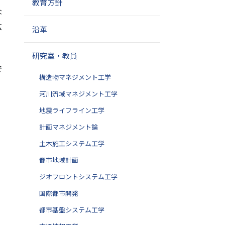
教育方針
な
広
沿革
研究室・教員
で
構造物マネジメント工学
河川流域マネジメント工学
地震ライフライン工学
計画マネジメント論
土木施工システム工学
都市地域計画
ジオフロントシステム工学
国際都市開発
都市基盤システム工学