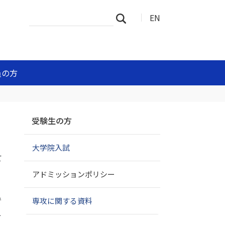
サ
詳
EN
検索
イ
細
ト
検
を
索
検
索
員の方
ナ
受験生の方
ビ
ゲ
大学院入試
ー
て
シ
ョ
アドミッションポリシー
ン
で
専攻に関する資料
ー