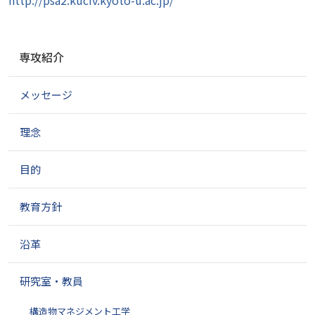
http://psa2.kuciv.kyoto-u.ac.jp/
ナ
専攻紹介
ビ
ゲ
メッセージ
ー
シ
ョ
理念
ン
目的
教育方針
沿革
研究室・教員
構造物マネジメント工学